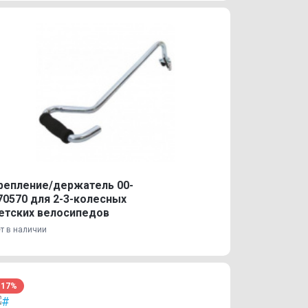
репление/держатель 00-
70570 для 2-3-колесных
етских велосипедов
т в наличии
-17%