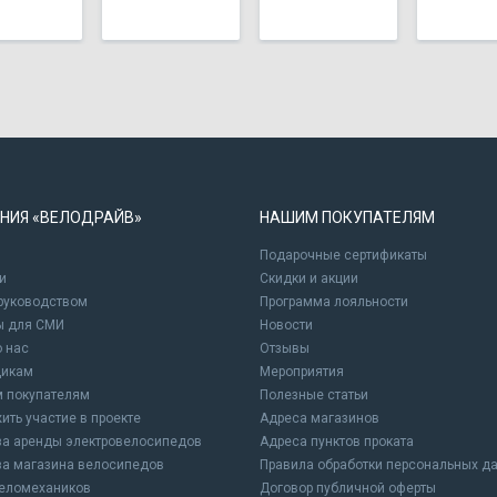
НИЯ «ВЕЛОДРАЙВ»
НАШИМ ПОКУПАТЕЛЯМ
Подарочные сертификаты
и
Cкидки и акции
 руководством
Программа лояльности
ы для СМИ
Новости
о нас
Отзывы
щикам
Мероприятия
 покупателям
Полезные статьи
ить участие в проекте
Адреса магазинов
а аренды электровелосипедов
Адреса пунктов проката
а магазина велосипедов
Правила обработки персональных д
еломехаников
Договор публичной оферты