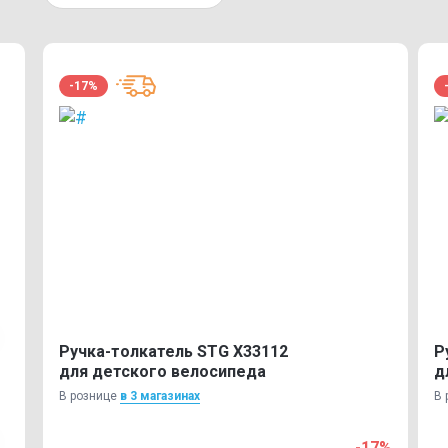
-17%
Ручка-толкатель STG Х33112
Р
для детского велосипеда
д
В рознице
в 3 магазинах
В 
-17%