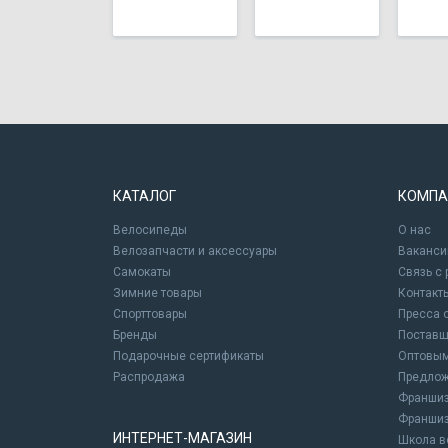
КАТАЛОГ
КОМПА
Велосипеды
О нас
Велозапчасти и аксессуары
Ваканси
Самокаты
Связь с
Зимние товары
Контакт
Спорттовары
Пресса 
Бренды
Постав
Подарочные сертификаты
Оптовым
Распродажа
Предлож
Франшиз
Франшиз
ИНТЕРНЕТ-МАГАЗИН
Школа в