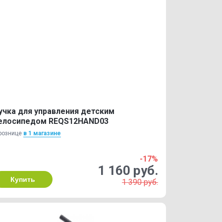
учка для управления детским
елосипедом REQS12HAND03
рознице
в 1 магазинe
-17%
1 160 руб.
Купить
1 390 руб.