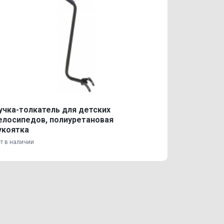
учка-толкатель для детских
елосипедов, полиуретановая
укоятка
т в наличии