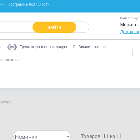
ции
Программа лояльности
Ваш город
Москва
НАЙТИ
Доставка
ы
Тренажеры и спорттовары
Зимние товары
иротехника
лкатель
Товаров:
11
из
11