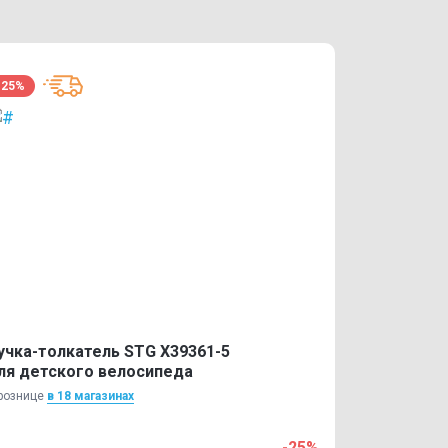
-25%
учка-толкатель STG Х39361-5
ля детского велосипеда
рознице
в 18 магазинах
-25%