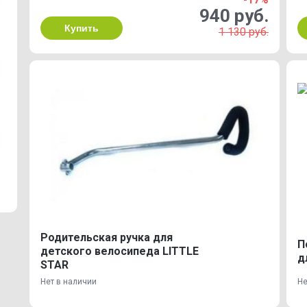
940 руб.
Купить
1 130 руб.
Родительская ручка для
П
детского велосипеда LITTLE
д
STAR
Нет в наличии
Не